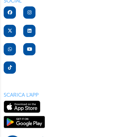
SOCIAL
per il buon funzionamento del sito, con “Personalizza”
potrà scegliere quali tipi di cookie saranno installati sul
suo dispositivo. Potrà modificare in ogni momento le sue
preferenze cliccando sull’interruttore in basso a sinistra
presente in ogni pagina del nostro sito. Per maggior
informazioni sul trattamento dei suoi dati visiti la nostra
informativa privacy
e
cookie policy
.
SCARICA L'APP