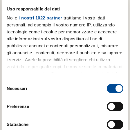
Uso responsabile dei dati
Noi e
i nostri 1022 partner
trattiamo i vostri dati
Flag Privacy
personali, ad esempio il vostro numero IP, utilizzando
Accetto le condizioni ed i termini di utilizzo dei
tecnologie come i cookie per memorizzare e accedere
servizi.
alle informazioni sul vostro dispositivo al fine di
Informativa privacy completa al link *
pubblicare annunci e contenuti personalizzati, misurare
(
https://www.avvenire.it/info/privacy
).
gli annunci e i contenuti, ricercare il pubblico e sviluppare
Per la Finalità e) “desidero ricevere comunicazioni
i servizi. Avete la possibilità di scegliere chi utilizza i
promozionali e pubblicitarie”, acconsento al
vostri dati e per quali scopi. Le vostre scelte in materia di
trattamento
privacy sono applicabili solo su questa proprietà digitale
in cui avete effettuato le vostre scelte. È possibile
Selezione
modificare o revocare il proprio consenso in qualsiasi
Necessari
del
momento dalla Dichiarazione sui cookie o facendo clic
consenso
sull'icona di attivazione della privacy.
Preferenze
abbina
Con il tuo consenso, vorremmo anche:
raccogliere informazioni sulla tua posizione
Statistiche