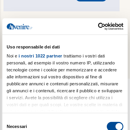
Hai dimenticato la password?
Reimposta password
Sei già un abbonato cartaceo e vuoi attivare
gratuitamente la tua edizione digitale?
Effettua il
Uso responsabile dei dati
riconoscimento del tuo abbonamento cartaceo
Noi e
i nostri 1022 partner
trattiamo i vostri dati
personali, ad esempio il vostro numero IP, utilizzando
tecnologie come i cookie per memorizzare e accedere
alle informazioni sul vostro dispositivo al fine di
pubblicare annunci e contenuti personalizzati, misurare
gli annunci e i contenuti, ricercare il pubblico e sviluppare
i servizi. Avete la possibilità di scegliere chi utilizza i
Newsletter
vostri dati e per quali scopi. Le vostre scelte in materia di
Scopri i temi più caldi, le curiosità e gli argomenti di cui si
privacy sono applicabili solo su questa proprietà digitale
dibatte (
Il meglio della settimana
). Ricevi approfondimenti su
in cui avete effettuato le vostre scelte. È possibile
Selezione
bioetica, salute, medicina e ricerca (
è vita
). Esplora storie,
modificare o revocare il proprio consenso in qualsiasi
Necessari
del