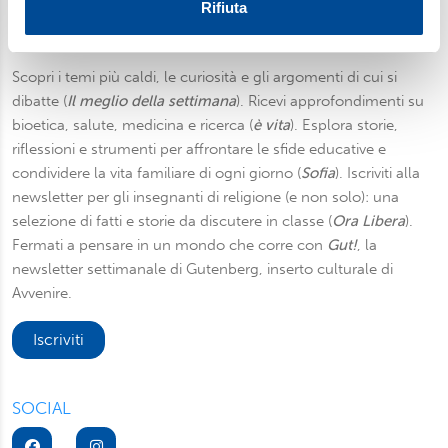
Utilizziamo i cookie per personalizzare contenuti ed
Rifiuta
annunci, per fornire funzionalità dei social media e per
Newsletter
analizzare il nostro traffico. Condividiamo inoltre
informazioni sul modo in cui utilizza il nostro sito con i
Scopri i temi più caldi, le curiosità e gli argomenti di cui si
nostri partner, che si occupano di analisi dei dati web,
dibatte (
Il meglio della settimana
). Ricevi approfondimenti su
pubblicità e social media, i quali potrebbero combinarle
bioetica, salute, medicina e ricerca (
è vita
). Esplora storie,
con altre informazioni che ha fornito loro o che hanno
riflessioni e strumenti per affrontare le sfide educative e
raccolto dal suo utilizzo dei loro servizi. Scegliendo
condividere la vita familiare di ogni giorno (
Sofia
). Iscriviti alla
“Rifiuta” saranno installati solo i cookie tecnici necessari
newsletter per gli insegnanti di religione (e non solo): una
per il buon funzionamento del sito, con “Personalizza”
selezione di fatti e storie da discutere in classe (
Ora Libera
).
potrà scegliere quali tipi di cookie saranno installati sul
Fermati a pensare in un mondo che corre con
Gut!
, la
suo dispositivo. Potrà modificare in ogni momento le sue
newsletter settimanale di Gutenberg, inserto culturale di
preferenze cliccando sull’interruttore in basso a sinistra
Avvenire.
presente in ogni pagina del nostro sito. Per maggior
informazioni sul trattamento dei suoi dati visiti la nostra
Iscriviti
informativa privacy
e
cookie policy
.
SOCIAL