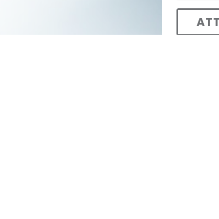
bbonamento,
 locali
st di Avvenire