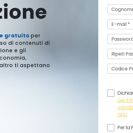
zione
e gratuito
per
so di contenuti di
ione e gli
economia,
 altro ti aspettano
Dichiar
per il
condizi
app
Per la 