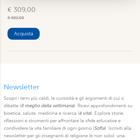
pubblicità e social media, i quali potrebbero combinarle
€ 309,00
con altre informazioni che ha fornito loro o che hanno
€ 502,00
raccolto dal suo utilizzo dei loro servizi. Scegliendo
“Rifiuta” saranno installati solo i cookie tecnici necessari
Acquista
per il buon funzionamento del sito, con “Personalizza”
potrà scegliere quali tipi di cookie saranno installati sul
suo dispositivo. Potrà modificare in ogni momento le sue
preferenze cliccando sull’interruttore in basso a sinistra
presente in ogni pagina del nostro sito. Per maggior
informazioni sul trattamento dei suoi dati visiti la nostra
informativa privacy
e
cookie policy
.
Newsletter
Scopri i temi più caldi, le curiosità e gli argomenti di cui si
dibatte (
Il meglio della settimana
). Ricevi approfondimenti su
bioetica, salute, medicina e ricerca (
è vita
). Esplora storie,
riflessioni e strumenti per affrontare le sfide educative e
condividere la vita familiare di ogni giorno (
Sofia
). Iscriviti alla
newsletter per gli insegnanti di religione (e non solo): una