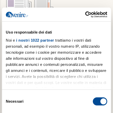
Abbonamento annuale + Luoghi
Uso responsabile dei dati
dell'Infinito
Noi e
i nostri 1022 partner
trattiamo i vostri dati
personali, ad esempio il vostro numero IP, utilizzando
6 copie/settimana di Avvenire, per 1 anno + 1
tecnologie come i cookie per memorizzare e accedere
copia/mese di Luoghi dell’Infinito
alle informazioni sul vostro dispositivo al fine di
pubblicare annunci e contenuti personalizzati, misurare
gli annunci e i contenuti, ricercare il pubblico e sviluppare
€ 309,00
i servizi. Avete la possibilità di scegliere chi utilizza i
€ 502,00
vostri dati e per quali scopi. Le vostre scelte in materia di
privacy sono applicabili solo su questa proprietà digitale
Acquista
in cui avete effettuato le vostre scelte. È possibile
Selezione
modificare o revocare il proprio consenso in qualsiasi
Necessari
del
momento dalla Dichiarazione sui cookie o facendo clic
consenso
sull'icona di attivazione della privacy.