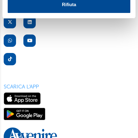
Utilizziamo i cookie per personalizzare contenuti ed
Rifiuta
annunci, per fornire funzionalità dei social media e per
analizzare il nostro traffico. Condividiamo inoltre
informazioni sul modo in cui utilizza il nostro sito con i
nostri partner, che si occupano di analisi dei dati web,
pubblicità e social media, i quali potrebbero combinarle
con altre informazioni che ha fornito loro o che hanno
raccolto dal suo utilizzo dei loro servizi. Scegliendo
“Rifiuta” saranno installati solo i cookie tecnici necessari
per il buon funzionamento del sito, con “Personalizza”
potrà scegliere quali tipi di cookie saranno installati sul
suo dispositivo. Potrà modificare in ogni momento le sue
SCARICA L'APP
preferenze cliccando sull’interruttore in basso a sinistra
presente in ogni pagina del nostro sito. Per maggior
informazioni sul trattamento dei suoi dati visiti la nostra
informativa privacy
e
cookie policy
.