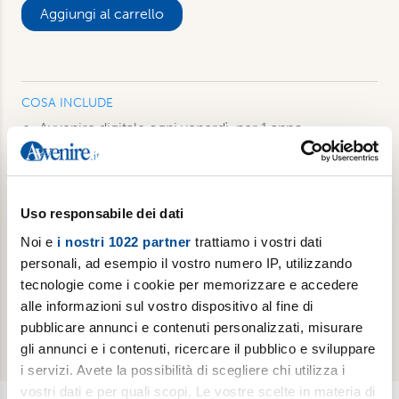
Aggiungi al carrello
COSA INCLUDE
Avvenire digitale ogni venerdì, per 1 anno,
disponibile già a partire dalla mezzanotte su
smartphone, tablet e pc. Anche su app Avvenire
L’inserto culturale Gutenberg in digitale, in uscita il
venerdì con Avvenire
Uso responsabile dei dati
Luoghi dell’Infinito ogni primo martedì del mese in
Noi e
i nostri 1022 partner
trattiamo i vostri dati
edizione digitale, per 1 anno (11 numeri). Disponibile
personali, ad esempio il vostro numero IP, utilizzando
anche su app Luoghi dell'Infinto
tecnologie come i cookie per memorizzare e accedere
Accesso a tutti i podcast e alle newsletter settimanali
alle informazioni sul vostro dispositivo al fine di
tematiche di Avvenire
pubblicare annunci e contenuti personalizzati, misurare
gli annunci e i contenuti, ricercare il pubblico e sviluppare
i servizi. Avete la possibilità di scegliere chi utilizza i
vostri dati e per quali scopi. Le vostre scelte in materia di