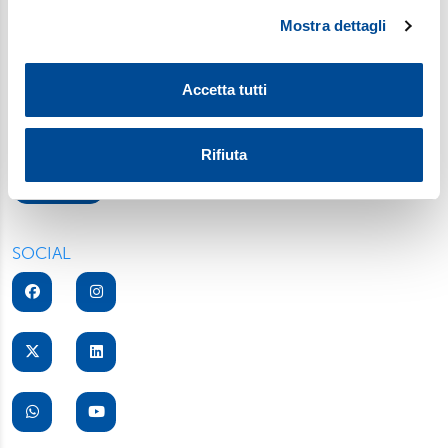
condividere la vita familiare di ogni giorno (
Sofia
). Iscriviti alla
Mostra dettagli
Approfondisci come vengono elaborati i tuoi dati personali
newsletter per gli insegnanti di religione (e non solo): una
e imposta le tue preferenze nella
sezione dettagli
. Puoi
selezione di fatti e storie da discutere in classe (
Ora Libera
).
modificare o ritirare il tuo consenso in qualsiasi momento
Accetta tutti
Fermati a pensare in un mondo che corre con
Gut!
, la
dalla Dichiarazione sui cookie.
newsletter settimanale di Gutenberg, inserto culturale di
Avvenire.
Utilizziamo i cookie per personalizzare contenuti ed
Rifiuta
annunci, per fornire funzionalità dei social media e per
Iscriviti
analizzare il nostro traffico. Condividiamo inoltre
informazioni sul modo in cui utilizza il nostro sito con i
nostri partner, che si occupano di analisi dei dati web,
SOCIAL
pubblicità e social media, i quali potrebbero combinarle
con altre informazioni che ha fornito loro o che hanno
raccolto dal suo utilizzo dei loro servizi. Scegliendo
“Rifiuta” saranno installati solo i cookie tecnici necessari
per il buon funzionamento del sito, con “Personalizza”
potrà scegliere quali tipi di cookie saranno installati sul
suo dispositivo. Potrà modificare in ogni momento le sue
preferenze cliccando sull’interruttore in basso a sinistra