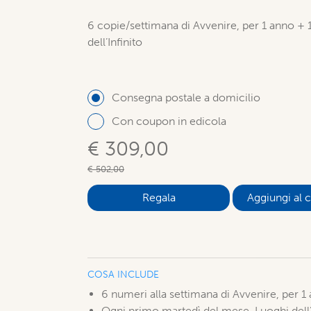
6 copie/settimana di Avvenire, per 1 anno +
dell’Infinito
Consegna postale a domicilio
Con coupon in edicola
€ 309,00
€ 502,00
Aggiungi al c
COSA INCLUDE
6 numeri alla settimana di Avvenire, per 1
Ogni primo martedì del mese, Luoghi dell’Inf