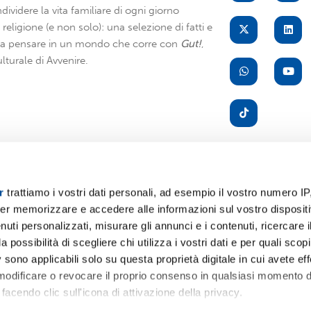
dividere la vita familiare di ogni giorno
di religione (e non solo): una selezione di fatti e
i a pensare in un mondo che corre con
Gut!
,
lturale di Avvenire.
r
trattiamo i vostri dati personali, ad esempio il vostro numero IP
er memorizzare e accedere alle informazioni sul vostro dispositiv
A
uti personalizzati, misurare gli annunci e i contenuti, ricercare i
a possibilità di scegliere chi utilizza i vostri dati e per quali scop
 sono applicabili solo su questa proprietà digitale in cui avete eff
 modificare o revocare il proprio consenso in qualsiasi momento d
facendo clic sull'icona di attivazione della privacy.