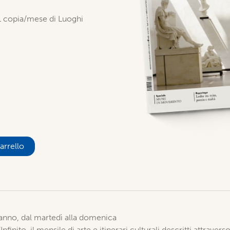
 1 copia/mese di Luoghi
arrello
 anno, dal martedì alla domenica
inito, il mensile di arte e itinerari culturali descritti attraver