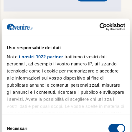
Hai dimenticato la password?
Reimposta password
Sei già un abbonato cartaceo e vuoi attivare
gratuitamente la tua edizione digitale?
Effettua il
Uso responsabile dei dati
riconoscimento del tuo abbonamento cartaceo
Noi e
i nostri 1022 partner
trattiamo i vostri dati
personali, ad esempio il vostro numero IP, utilizzando
tecnologie come i cookie per memorizzare e accedere
alle informazioni sul vostro dispositivo al fine di
pubblicare annunci e contenuti personalizzati, misurare
gli annunci e i contenuti, ricercare il pubblico e sviluppare
i servizi. Avete la possibilità di scegliere chi utilizza i
Newsletter
vostri dati e per quali scopi. Le vostre scelte in materia di
Scopri i temi più caldi, le curiosità e gli argomenti di cui si
privacy sono applicabili solo su questa proprietà digitale
dibatte (
Il meglio della settimana
). Ricevi approfondimenti su
in cui avete effettuato le vostre scelte. È possibile
Selezione
bioetica, salute, medicina e ricerca (
è vita
). Esplora storie,
modificare o revocare il proprio consenso in qualsiasi
Necessari
del