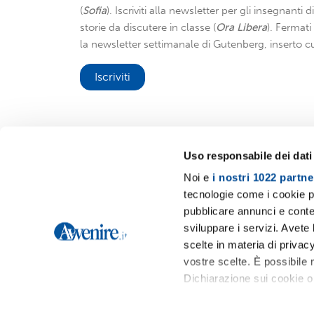
(
Sofia
). Iscriviti alla newsletter per gli insegnanti 
storie da discutere in classe (
Ora Libera
). Fermat
la newsletter settimanale di Gutenberg, inserto cu
Iscriviti
Uso responsabile dei dati
Noi e
i nostri 1022 partne
Avvenire.it
tecnologie come i cookie p
pubblicare annunci e conten
sviluppare i servizi. Avete l
scelte in materia di privacy
vostre scelte. È possibile
Dichiarazione sui cookie o 
Con il tuo consenso, vor