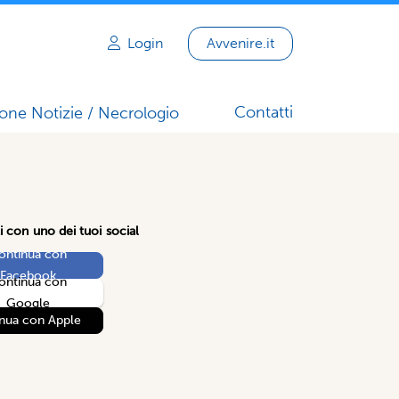
Login
Avvenire.it
Contatti
one Notizie / Necrologio
i con uno dei tuoi social
ontinua con
Facebook
ontinua con
Google
nua con Apple