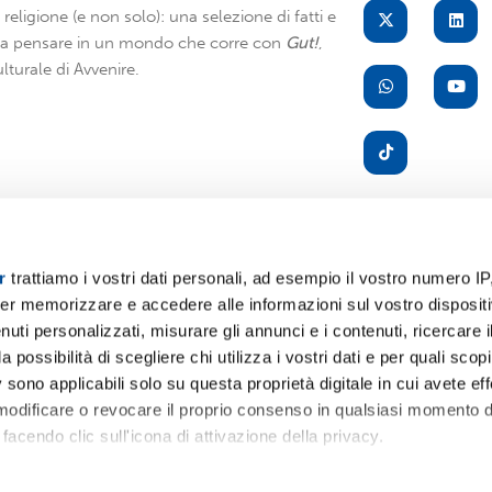
di religione (e non solo): una selezione di fatti e
i a pensare in un mondo che corre con
Gut!
,
lturale di Avvenire.
r
trattiamo i vostri dati personali, ad esempio il vostro numero IP
er memorizzare e accedere alle informazioni sul vostro dispositiv
A
uti personalizzati, misurare gli annunci e i contenuti, ricercare i
a possibilità di scegliere chi utilizza i vostri dati e per quali scop
 sono applicabili solo su questa proprietà digitale in cui avete eff
 modificare o revocare il proprio consenso in qualsiasi momento d
facendo clic sull'icona di attivazione della privacy.
remmo anche: