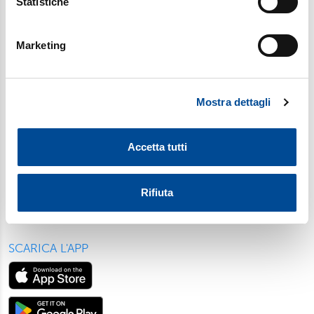
Statistiche
geografica, con un'approssimazione di qualche
SOCIAL
metro,
Marketing
Identificare il tuo dispositivo, scansionandolo
attivamente alla ricerca di caratteristiche specifiche
(impronte digitali).
Mostra dettagli
Approfondisci come vengono elaborati i tuoi dati personali
e imposta le tue preferenze nella
sezione dettagli
. Puoi
modificare o ritirare il tuo consenso in qualsiasi momento
Accetta tutti
dalla Dichiarazione sui cookie.
Utilizziamo i cookie per personalizzare contenuti ed
Rifiuta
annunci, per fornire funzionalità dei social media e per
analizzare il nostro traffico. Condividiamo inoltre
informazioni sul modo in cui utilizza il nostro sito con i
SCARICA L'APP
nostri partner, che si occupano di analisi dei dati web,
pubblicità e social media, i quali potrebbero combinarle
con altre informazioni che ha fornito loro o che hanno
raccolto dal suo utilizzo dei loro servizi. Scegliendo