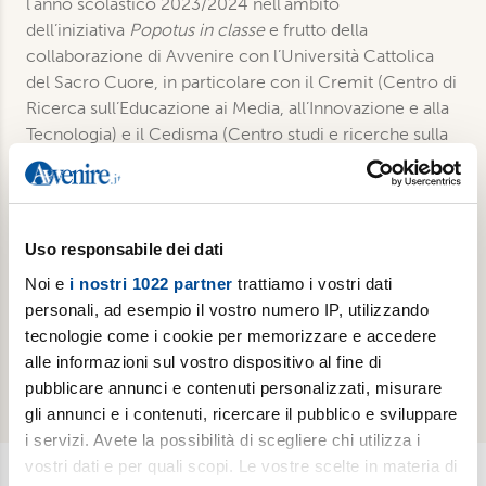
l’anno scolastico 2023/2024 nell’ambito
dell’iniziativa
Popotus in classe
e frutto della
collaborazione di Avvenire con l’Università Cattolica
del Sacro Cuore, in particolare con il Cremit (Centro di
Ricerca sull’Educazione ai Media, all’Innovazione e alla
Tecnologia) e il Cedisma (Centro studi e ricerche sulla
disabilità e marginalità).
Dettagli
Uso responsabile dei dati
Noi e
i nostri 1022 partner
trattiamo i vostri dati
Formato: E-book
personali, ad esempio il vostro numero IP, utilizzando
Pagine: 139
tecnologie come i cookie per memorizzare e accedere
Pubblicazione: 2024
alle informazioni sul vostro dispositivo al fine di
ISBN: 9788899411060
pubblicare annunci e contenuti personalizzati, misurare
gli annunci e i contenuti, ricercare il pubblico e sviluppare
i servizi. Avete la possibilità di scegliere chi utilizza i
vostri dati e per quali scopi. Le vostre scelte in materia di