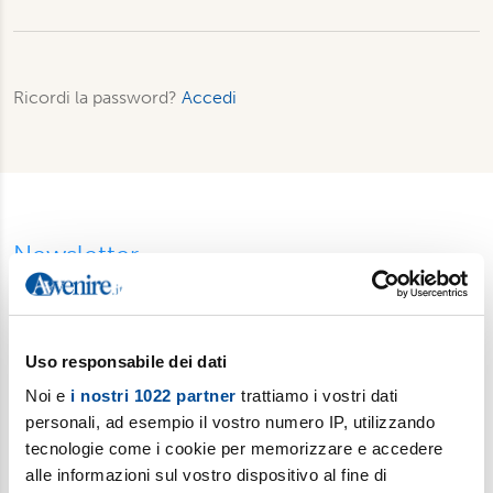
Ricordi la password?
Accedi
Newsletter
Scopri i temi più caldi, le curiosità e gli argomenti di cui si
dibatte (
Il meglio della settimana
). Ricevi approfondimenti su
bioetica, salute, medicina e ricerca (
è vita
). Esplora storie,
Uso responsabile dei dati
riflessioni e strumenti per affrontare le sfide educative e
Noi e
i nostri 1022 partner
trattiamo i vostri dati
condividere la vita familiare di ogni giorno (
Sofia
). Iscriviti alla
personali, ad esempio il vostro numero IP, utilizzando
newsletter per gli insegnanti di religione (e non solo): una
tecnologie come i cookie per memorizzare e accedere
selezione di fatti e storie da discutere in classe (
Ora Libera
).
alle informazioni sul vostro dispositivo al fine di
Fermati a pensare in un mondo che corre con
Gut!
, la