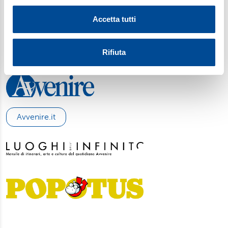
SCARICA L'APP
modificare o ritirare il tuo consenso in qualsiasi momento
Accetta tutti
dalla Dichiarazione sui cookie.
Utilizziamo i cookie per personalizzare contenuti ed
Rifiuta
annunci, per fornire funzionalità dei social media e per
analizzare il nostro traffico. Condividiamo inoltre
informazioni sul modo in cui utilizza il nostro sito con i
nostri partner, che si occupano di analisi dei dati web,
pubblicità e social media, i quali potrebbero combinarle
Avvenire.it
con altre informazioni che ha fornito loro o che hanno
raccolto dal suo utilizzo dei loro servizi. Scegliendo
“Rifiuta” saranno installati solo i cookie tecnici necessari
per il buon funzionamento del sito, con “Personalizza”
potrà scegliere quali tipi di cookie saranno installati sul
suo dispositivo. Potrà modificare in ogni momento le sue
preferenze cliccando sull’interruttore in basso a sinistra
presente in ogni pagina del nostro sito. Per maggior
informazioni sul trattamento dei suoi dati visiti la nostra