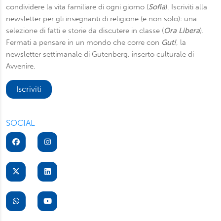
presente in ogni pagina del nostro sito. Per maggior
condividere la vita familiare di ogni giorno (
Sofia
). Iscriviti alla
informazioni sul trattamento dei suoi dati visiti la nostra
newsletter per gli insegnanti di religione (e non solo): una
informativa privacy
e
cookie policy
.
selezione di fatti e storie da discutere in classe (
Ora Libera
).
Fermati a pensare in un mondo che corre con
Gut!
, la
newsletter settimanale di Gutenberg, inserto culturale di
Avvenire.
Iscriviti
SOCIAL