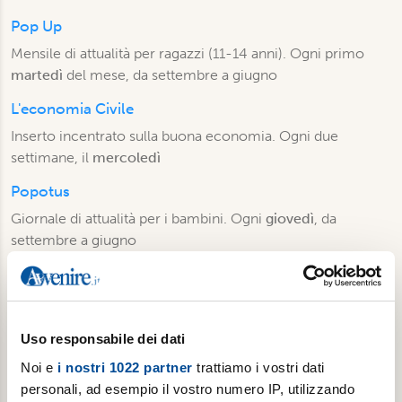
Pop Up
Mensile di attualità per ragazzi (11-14 anni). Ogni primo
martedì
del mese, da settembre a giugno
L'economia Civile
Inserto incentrato sulla buona economia. Ogni due
settimane, il
mercoledì
Popotus
Giornale di attualità per i bambini. Ogni
giovedì
, da
settembre a giugno
Gutenberg
Inserto culturale-religioso. Ogni
venerdì
Edizioni locali
Uso responsabile dei dati
Attualmente 19, che coinvolgono 32 diocesi italiane da
Noi e
i nostri 1022 partner
trattiamo i vostri dati
nord a sud, per raccontare fatti, storie, testimonianze,
personali, ad esempio il vostro numero IP, utilizzando