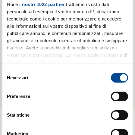
Noi e
i nostri 1022 partner
trattiamo i vostri dati
ALTRE
personali, ad esempio il vostro numero IP, utilizzando
PUBBLICAZIONI -
LIBRI
tecnologie come i cookie per memorizzare e accedere
alle informazioni sul vostro dispositivo al fine di
Noi, afghane.
pubblicare annunci e contenuti personalizzati, misurare
Voci di
gli annunci e i contenuti, ricercare il pubblico e sviluppare
donne che
i servizi. Avete la possibilità di scegliere chi utilizza i
resistono ai
vostri dati e per quali scopi. Le vostre scelte in materia di
talebani
privacy sono applicabili solo su questa proprietà digitale
in cui avete effettuato le vostre scelte. È possibile
Selezione
scopri di
modificare o revocare il proprio consenso in qualsiasi
Necessari
del
più
momento dalla Dichiarazione sui cookie o facendo clic
consenso
sull'icona di attivazione della privacy.
Preferenze
Con il tuo consenso, vorremmo anche:
raccogliere informazioni sulla tua posizione
Statistiche
geografica, con un'approssimazione di qualche
metro,
Newsletter
Marketing