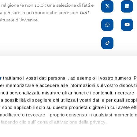
di religione (e non solo): una selezione di fatti e
i a pensare in un mondo che corre con
Gut!
,
lturale di Avvenire.
r
trattiamo i vostri dati personali, ad esempio il vostro numero IP
er memorizzare e accedere alle informazioni sul vostro dispositiv
A
uti personalizzati, misurare gli annunci e i contenuti, ricercare i
a possibilità di scegliere chi utilizza i vostri dati e per quali scop
 sono applicabili solo su questa proprietà digitale in cui avete eff
 modificare o revocare il proprio consenso in qualsiasi momento d
facendo clic sull'icona di attivazione della privacy.
remmo anche: