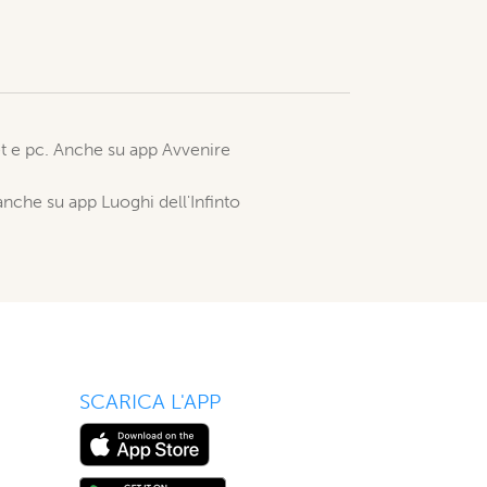
et e pc. Anche su app Avvenire
anche su app Luoghi dell'Infinto
SCARICA L'APP