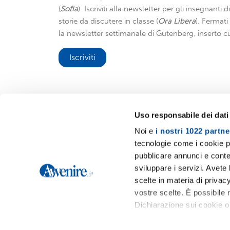
(
Sofia
). Iscriviti alla newsletter per gli insegnanti 
storie da discutere in classe (
Ora Libera
). Fermat
la newsletter settimanale di Gutenberg, inserto cu
Iscriviti
Uso responsabile dei dati
Noi e
i nostri 1022 partne
Avvenire.it
tecnologie come i cookie p
pubblicare annunci e conten
sviluppare i servizi. Avete l
scelte in materia di privacy
vostre scelte. È possibile
Dichiarazione sui cookie o 
Con il tuo consenso, vor