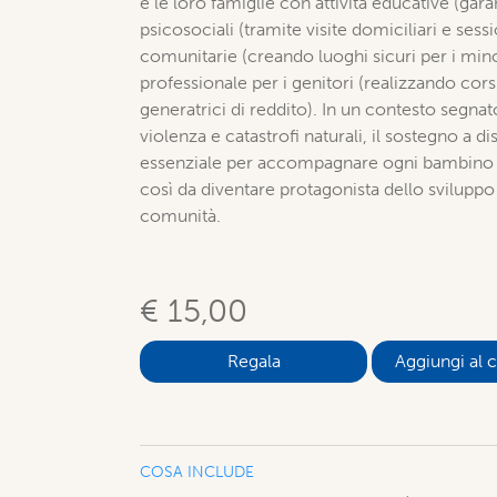
e le loro famiglie con attività educative (gara
psicosociali (tramite visite domiciliari e sess
comunitarie (creando luoghi sicuri per i min
professionale per i genitori (realizzando corsi
generatrici di reddito). In un contesto segna
violenza e catastrofi naturali, il sostegno a 
essenziale per accompagnare ogni bambino a
così da diventare protagonista dello sviluppo 
comunità.
€ 15,00
Aggiungi al c
COSA INCLUDE