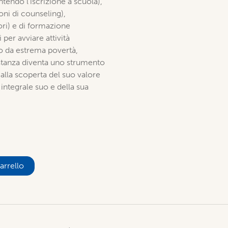
ntendo l’iscrizione a scuola),
ioni di counseling),
ori) e di formazione
 per avviare attività
to da estrema povertà,
distanza diventa uno strumento
lla scoperta del suo valore
integrale suo e della sua
arrello