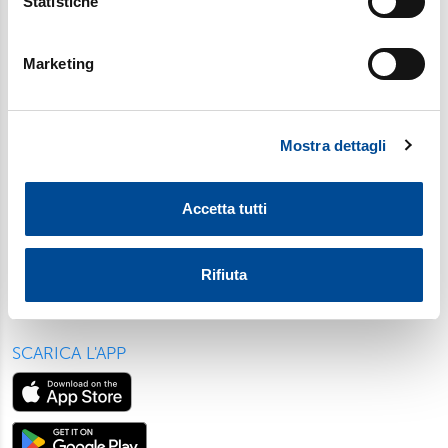
Statistiche
geografica, con un'approssimazione di qualche
SOCIAL
metro,
Marketing
Identificare il tuo dispositivo, scansionandolo
attivamente alla ricerca di caratteristiche specifiche
(impronte digitali).
Mostra dettagli
Approfondisci come vengono elaborati i tuoi dati personali
e imposta le tue preferenze nella
sezione dettagli
. Puoi
modificare o ritirare il tuo consenso in qualsiasi momento
Accetta tutti
dalla Dichiarazione sui cookie.
Utilizziamo i cookie per personalizzare contenuti ed
Rifiuta
annunci, per fornire funzionalità dei social media e per
analizzare il nostro traffico. Condividiamo inoltre
informazioni sul modo in cui utilizza il nostro sito con i
SCARICA L'APP
nostri partner, che si occupano di analisi dei dati web,
pubblicità e social media, i quali potrebbero combinarle
con altre informazioni che ha fornito loro o che hanno
raccolto dal suo utilizzo dei loro servizi. Scegliendo