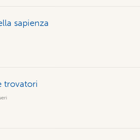
ella sapienza
 trovatori
ueri