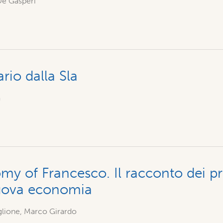
e Gasperi
rio dalla Sla
a
y of Francesco. Il racconto dei pr
uova economia
glione, Marco Girardo