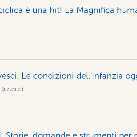
iclica è una hit! La Magnifica huma
ovesci. Le condizioni dell'infanzia og
 (a cura di)
li. Storie, domande e strumenti per 