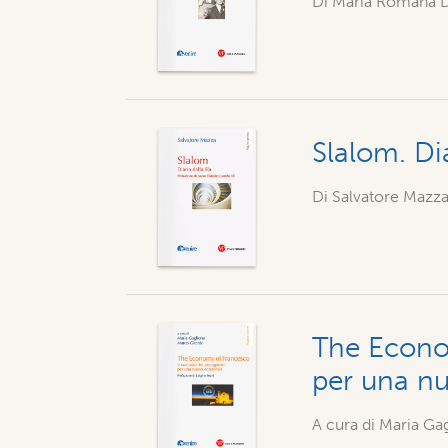
Di Maria Romana D
Slalom. Dia
Di Salvatore Mazz
The Econom
per una n
A cura di Maria Ga