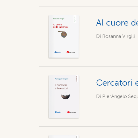
Al cuore d
Di
Rosanna Virgili
Cercatori e
Di PierAngelo Seq