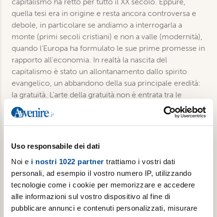
capitalismo ha retto per tutto il XX secolo. Eppure,
quella tesi era in origine e resta ancora controversa e
debole, in particolare se andiamo a interrogarla a
monte (primi secoli cristiani) e non a valle (modernità),
quando l’Europa ha formulato le sue prime promesse in
rapporto all’economia. In realtà la nascita del
capitalismo è stato un allontanamento dallo spirito
evangelico, un abbandono della sua principale eredità:
la gratuità. L’arte della gratuità non è entrata tra le
competenze sviluppate dalla cultura capitalistica, che
avendone intuita la natura sovversiva l’ha sostituita con
la filantropia.
Uso responsabile dei dati
Noi e
i nostri 1022 partner
trattiamo i vostri dati
Dettagli
personali, ad esempio il vostro numero IP, utilizzando
tecnologie come i cookie per memorizzare e accedere
Collana: Pagine prime
alle informazioni sul vostro dispositivo al fine di
Formato: Libro
pubblicare annunci e contenuti personalizzati, misurare
Pagine: 120