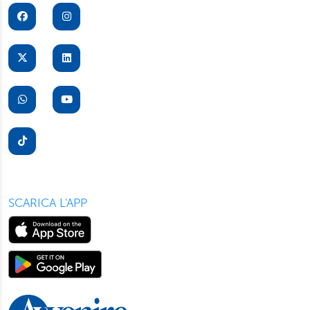
per il buon funzionamento del sito, con “Personalizza”
potrà scegliere quali tipi di cookie saranno installati sul
suo dispositivo. Potrà modificare in ogni momento le sue
preferenze cliccando sull’interruttore in basso a sinistra
presente in ogni pagina del nostro sito. Per maggior
informazioni sul trattamento dei suoi dati visiti la nostra
informativa privacy
e
cookie policy
.
SCARICA L'APP