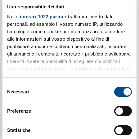
Uso responsabile dei dati
Noi e
i nostri 1022 partner
trattiamo i vostri dati
personali, ad esempio il vostro numero IP, utilizzando
tecnologie come i cookie per memorizzare e accedere
alle informazioni sul vostro dispositivo al fine di
Abbonamento 3 mesi carta
pubblicare annunci e contenuti personalizzati, misurare
gli annunci e i contenuti, ricercare il pubblico e sviluppare
3 mesi Avvenire cartaceo con la possibilità di rinnovare
i servizi. Avete la possibilità di scegliere chi utilizza i
per altri 3 mesi allo stesso prezzo.
vostri dati e per quali scopi. Le vostre scelte in materia di
privacy sono applicabili solo su questa proprietà digitale
in cui avete effettuato le vostre scelte. È possibile
Selezione
€ 39,00
modificare o revocare il proprio consenso in qualsiasi
Necessari
del
momento dalla Dichiarazione sui cookie o facendo clic
consenso
sull'icona di attivazione della privacy.
Acquista
Preferenze
Con il tuo consenso, vorremmo anche:
raccogliere informazioni sulla tua posizione
Statistiche
geografica, con un'approssimazione di qualche