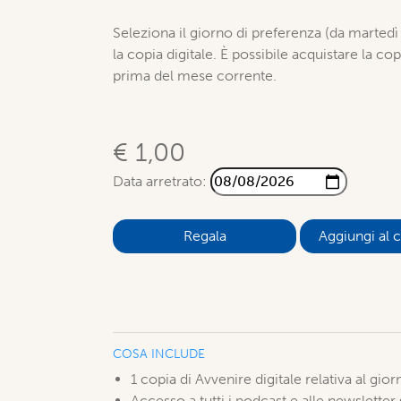
Seleziona il giorno di preferenza (da marted
la copia digitale. È possibile acquistare la cop
prima del mese corrente.
€ 1,00
Data arretrato:
Aggiungi al c
COSA INCLUDE
1 copia di Avvenire digitale relativa al gio
Accesso a tutti i podcast e alle newsletter