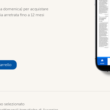
ì a domenica) per acquistare
ia arretrata fino a 12 mesi
arrello
rno selezionato
 settimanali tematiche di Avvenire