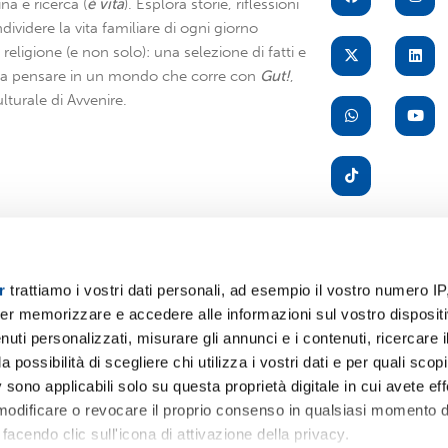
na e ricerca (
è vita
). Esplora storie, riflessioni
dividere la vita familiare di ogni giorno
di religione (e non solo): una selezione di fatti e
i a pensare in un mondo che corre con
Gut!
,
lturale di Avvenire.
r
trattiamo i vostri dati personali, ad esempio il vostro numero IP
er memorizzare e accedere alle informazioni sul vostro dispositiv
A
uti personalizzati, misurare gli annunci e i contenuti, ricercare i
a possibilità di scegliere chi utilizza i vostri dati e per quali scop
 sono applicabili solo su questa proprietà digitale in cui avete eff
 modificare o revocare il proprio consenso in qualsiasi momento d
facendo clic sull'icona di attivazione della privacy.