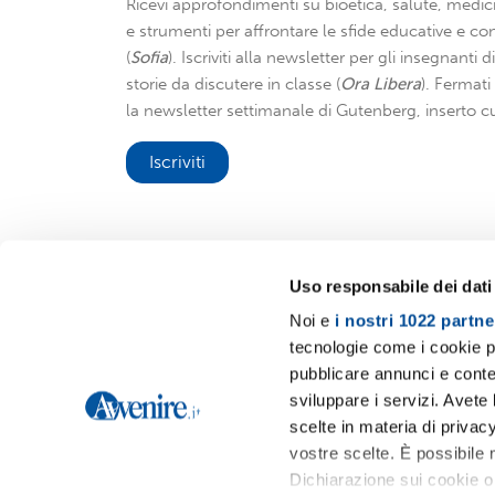
Ricevi approfondimenti su bioetica, salute, medici
e strumenti per affrontare le sfide educative e con
(
Sofia
). Iscriviti alla newsletter per gli insegnanti 
storie da discutere in classe (
Ora Libera
). Fermat
la newsletter settimanale di Gutenberg, inserto cu
Iscriviti
Uso responsabile dei dati
Noi e
i nostri 1022 partne
Avvenire.it
tecnologie come i cookie p
pubblicare annunci e conten
sviluppare i servizi. Avete l
scelte in materia di privacy
vostre scelte. È possibile
Dichiarazione sui cookie o 