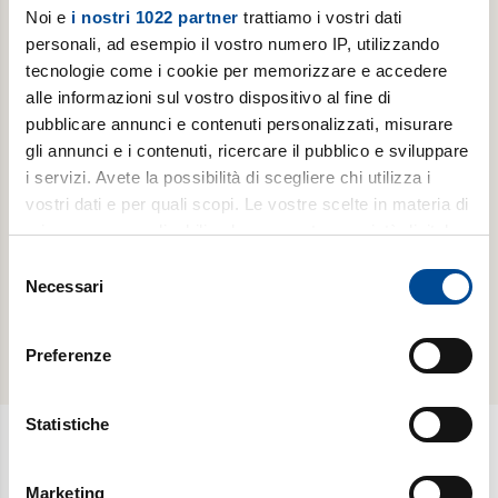
Noi e
i nostri 1022 partner
trattiamo i vostri dati
personali, ad esempio il vostro numero IP, utilizzando
tecnologie come i cookie per memorizzare e accedere
ABBONAMENTI -
ABBONAMENTI -
alle informazioni sul vostro dispositivo al fine di
LUOGHI
LUOGHI
DELL'INFINITO
DELL'INFINITO
pubblicare annunci e contenuti personalizzati, misurare
gli annunci e i contenuti, ricercare il pubblico e sviluppare
Abbonamento
Abbonamento
i servizi. Avete la possibilità di scegliere chi utilizza i
annuale
annuale
vostri dati e per quali scopi. Le vostre scelte in materia di
digitale
cartaceo
privacy sono applicabili solo su questa proprietà digitale
in cui avete effettuato le vostre scelte. È possibile
Selezione
scopri di
scopri di
modificare o revocare il proprio consenso in qualsiasi
Necessari
del
più
più
momento dalla Dichiarazione sui cookie o facendo clic
consenso
sull'icona di attivazione della privacy.
Preferenze
Con il tuo consenso, vorremmo anche:
raccogliere informazioni sulla tua posizione
Statistiche
geografica, con un'approssimazione di qualche
metro,
Newsletter
Marketing