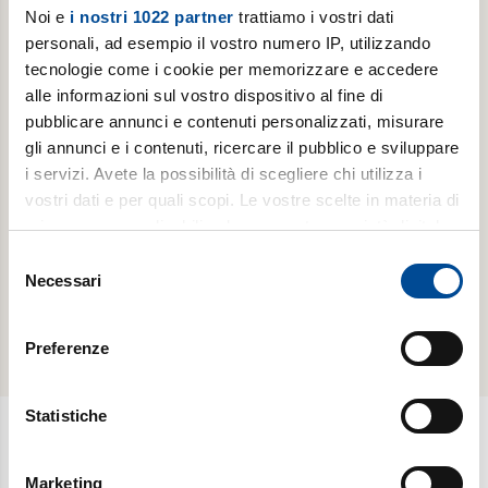
Noi e
i nostri 1022 partner
trattiamo i vostri dati
personali, ad esempio il vostro numero IP, utilizzando
tecnologie come i cookie per memorizzare e accedere
ABBONAMENTI -
ABBONAMENTI -
alle informazioni sul vostro dispositivo al fine di
LUOGHI
LUOGHI
DELL'INFINITO
DELL'INFINITO
pubblicare annunci e contenuti personalizzati, misurare
gli annunci e i contenuti, ricercare il pubblico e sviluppare
Abbonamento
Abbonamento
i servizi. Avete la possibilità di scegliere chi utilizza i
annuale
annuale
vostri dati e per quali scopi. Le vostre scelte in materia di
digitale
cartaceo
privacy sono applicabili solo su questa proprietà digitale
in cui avete effettuato le vostre scelte. È possibile
Selezione
scopri di
scopri di
modificare o revocare il proprio consenso in qualsiasi
Necessari
del
più
più
momento dalla Dichiarazione sui cookie o facendo clic
consenso
sull'icona di attivazione della privacy.
Preferenze
Con il tuo consenso, vorremmo anche:
raccogliere informazioni sulla tua posizione
Statistiche
geografica, con un'approssimazione di qualche
metro,
Newsletter
Marketing