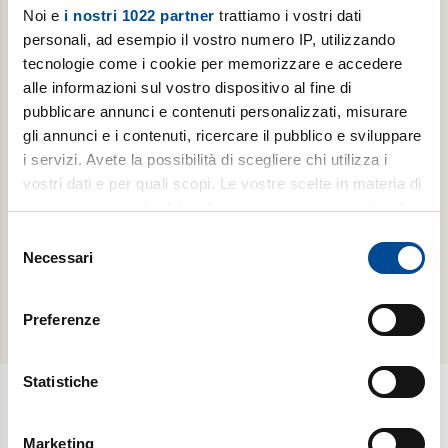
Noi e
i nostri 1022 partner
trattiamo i vostri dati
personali, ad esempio il vostro numero IP, utilizzando
tecnologie come i cookie per memorizzare e accedere
ABBONAMENTI -
ABBONAMENTI -
alle informazioni sul vostro dispositivo al fine di
LUOGHI
LUOGHI
DELL'INFINITO
DELL'INFINITO
pubblicare annunci e contenuti personalizzati, misurare
gli annunci e i contenuti, ricercare il pubblico e sviluppare
Abbonamento
Abbonamento
i servizi. Avete la possibilità di scegliere chi utilizza i
annuale
annuale
vostri dati e per quali scopi. Le vostre scelte in materia di
digitale
cartaceo
privacy sono applicabili solo su questa proprietà digitale
in cui avete effettuato le vostre scelte. È possibile
Selezione
scopri di
scopri di
modificare o revocare il proprio consenso in qualsiasi
Necessari
del
più
più
momento dalla Dichiarazione sui cookie o facendo clic
consenso
sull'icona di attivazione della privacy.
Preferenze
Con il tuo consenso, vorremmo anche:
raccogliere informazioni sulla tua posizione
Statistiche
geografica, con un'approssimazione di qualche
metro,
Newsletter
Marketing