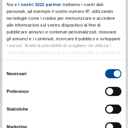
Noi e
i nostri 1022 partner
trattiamo i vostri dati
personali, ad esempio il vostro numero IP, utilizzando
tecnologie come i cookie per memorizzare e accedere
ABBONAMENTI -
ABBONAMENTI -
alle informazioni sul vostro dispositivo al fine di
LUOGHI
LUOGHI
DELL'INFINITO
DELL'INFINITO
pubblicare annunci e contenuti personalizzati, misurare
gli annunci e i contenuti, ricercare il pubblico e sviluppare
Abbonamento
Abbonamento
i servizi. Avete la possibilità di scegliere chi utilizza i
annuale
annuale
vostri dati e per quali scopi. Le vostre scelte in materia di
digitale
cartaceo
privacy sono applicabili solo su questa proprietà digitale
in cui avete effettuato le vostre scelte. È possibile
Selezione
scopri di
scopri di
modificare o revocare il proprio consenso in qualsiasi
Necessari
del
più
più
momento dalla Dichiarazione sui cookie o facendo clic
consenso
sull'icona di attivazione della privacy.
Preferenze
Con il tuo consenso, vorremmo anche:
raccogliere informazioni sulla tua posizione
Statistiche
geografica, con un'approssimazione di qualche
metro,
Newsletter
Marketing