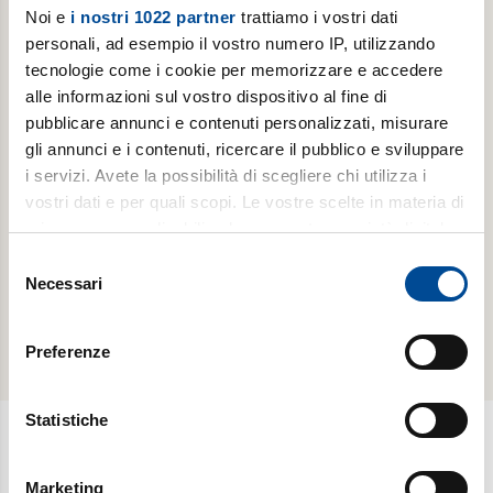
Noi e
i nostri 1022 partner
trattiamo i vostri dati
personali, ad esempio il vostro numero IP, utilizzando
tecnologie come i cookie per memorizzare e accedere
ABBONAMENTI -
ABBONAMENTI -
alle informazioni sul vostro dispositivo al fine di
LUOGHI
LUOGHI
DELL'INFINITO
DELL'INFINITO
pubblicare annunci e contenuti personalizzati, misurare
gli annunci e i contenuti, ricercare il pubblico e sviluppare
Abbonamento
Abbonamento
i servizi. Avete la possibilità di scegliere chi utilizza i
annuale
annuale
vostri dati e per quali scopi. Le vostre scelte in materia di
digitale
cartaceo
privacy sono applicabili solo su questa proprietà digitale
in cui avete effettuato le vostre scelte. È possibile
Selezione
scopri di
scopri di
modificare o revocare il proprio consenso in qualsiasi
Necessari
del
più
più
momento dalla Dichiarazione sui cookie o facendo clic
consenso
sull'icona di attivazione della privacy.
Preferenze
Con il tuo consenso, vorremmo anche:
raccogliere informazioni sulla tua posizione
Statistiche
geografica, con un'approssimazione di qualche
metro,
Newsletter
Marketing