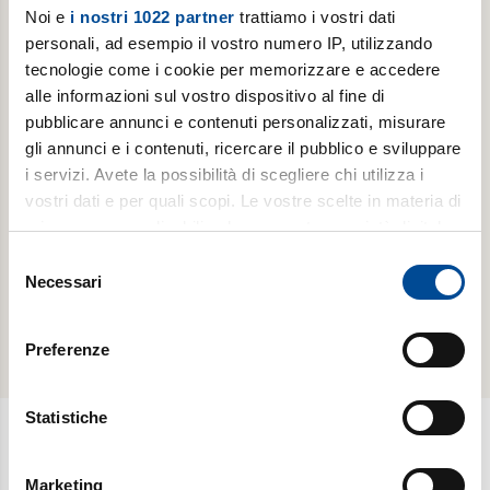
Noi e
i nostri 1022 partner
trattiamo i vostri dati
personali, ad esempio il vostro numero IP, utilizzando
tecnologie come i cookie per memorizzare e accedere
ABBONAMENTI -
ABBONAMENTI -
alle informazioni sul vostro dispositivo al fine di
LUOGHI
LUOGHI
DELL'INFINITO
DELL'INFINITO
pubblicare annunci e contenuti personalizzati, misurare
gli annunci e i contenuti, ricercare il pubblico e sviluppare
Abbonamento
Abbonamento
i servizi. Avete la possibilità di scegliere chi utilizza i
annuale
annuale
vostri dati e per quali scopi. Le vostre scelte in materia di
digitale
cartaceo
privacy sono applicabili solo su questa proprietà digitale
in cui avete effettuato le vostre scelte. È possibile
Selezione
scopri di
scopri di
modificare o revocare il proprio consenso in qualsiasi
Necessari
del
più
più
momento dalla Dichiarazione sui cookie o facendo clic
consenso
sull'icona di attivazione della privacy.
Preferenze
Con il tuo consenso, vorremmo anche:
raccogliere informazioni sulla tua posizione
Statistiche
geografica, con un'approssimazione di qualche
metro,
Newsletter
Marketing