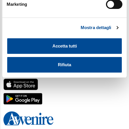
Marketing
Identificare il tuo dispositivo, scansionandolo
attivamente alla ricerca di caratteristiche specifiche
(impronte digitali).
Mostra dettagli
Approfondisci come vengono elaborati i tuoi dati personali
e imposta le tue preferenze nella
sezione dettagli
. Puoi
modificare o ritirare il tuo consenso in qualsiasi momento
Accetta tutti
dalla Dichiarazione sui cookie.
Utilizziamo i cookie per personalizzare contenuti ed
Rifiuta
annunci, per fornire funzionalità dei social media e per
SCARICA L'APP
analizzare il nostro traffico. Condividiamo inoltre
informazioni sul modo in cui utilizza il nostro sito con i
nostri partner, che si occupano di analisi dei dati web,
pubblicità e social media, i quali potrebbero combinarle
con altre informazioni che ha fornito loro o che hanno
raccolto dal suo utilizzo dei loro servizi. Scegliendo
“Rifiuta” saranno installati solo i cookie tecnici necessari
per il buon funzionamento del sito, con “Personalizza”