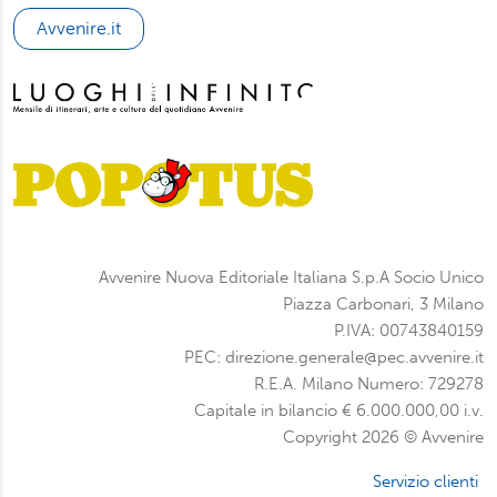
potrà scegliere quali tipi di cookie saranno installati sul
Avvenire.it
suo dispositivo. Potrà modificare in ogni momento le sue
preferenze cliccando sull’interruttore in basso a sinistra
presente in ogni pagina del nostro sito. Per maggior
informazioni sul trattamento dei suoi dati visiti la nostra
informativa privacy
e
cookie policy
.
Avvenire Nuova Editoriale Italiana S.p.A Socio Unico
Piazza Carbonari, 3 Milano
P.IVA: 00743840159
PEC: direzione.generale@pec.avvenire.it
R.E.A. Milano Numero: 729278
Capitale in bilancio € 6.000.000,00 i.v.
Copyright 2026 © Avvenire
Servizio clienti