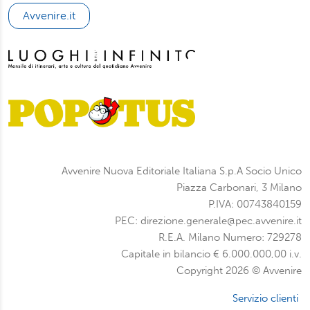
potrà scegliere quali tipi di cookie saranno installati sul
Avvenire.it
suo dispositivo. Potrà modificare in ogni momento le sue
preferenze cliccando sull’interruttore in basso a sinistra
presente in ogni pagina del nostro sito. Per maggior
informazioni sul trattamento dei suoi dati visiti la nostra
informativa privacy
e
cookie policy
.
Avvenire Nuova Editoriale Italiana S.p.A Socio Unico
Piazza Carbonari, 3 Milano
P.IVA: 00743840159
PEC: direzione.generale@pec.avvenire.it
R.E.A. Milano Numero: 729278
Capitale in bilancio € 6.000.000,00 i.v.
Copyright 2026 © Avvenire
Servizio clienti