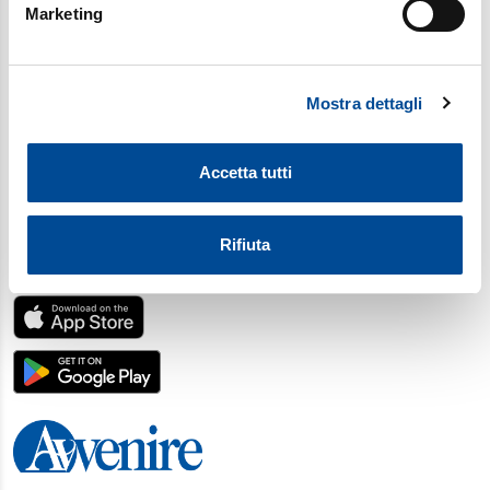
Marketing
Identificare il tuo dispositivo, scansionandolo
attivamente alla ricerca di caratteristiche specifiche
(impronte digitali).
Mostra dettagli
Approfondisci come vengono elaborati i tuoi dati personali
e imposta le tue preferenze nella
sezione dettagli
. Puoi
modificare o ritirare il tuo consenso in qualsiasi momento
Accetta tutti
dalla Dichiarazione sui cookie.
Utilizziamo i cookie per personalizzare contenuti ed
Rifiuta
annunci, per fornire funzionalità dei social media e per
SCARICA L'APP
analizzare il nostro traffico. Condividiamo inoltre
informazioni sul modo in cui utilizza il nostro sito con i
nostri partner, che si occupano di analisi dei dati web,
pubblicità e social media, i quali potrebbero combinarle
con altre informazioni che ha fornito loro o che hanno
raccolto dal suo utilizzo dei loro servizi. Scegliendo
“Rifiuta” saranno installati solo i cookie tecnici necessari
per il buon funzionamento del sito, con “Personalizza”