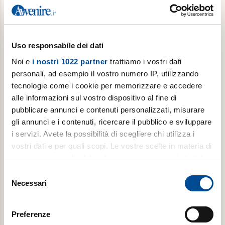
€ 78,00
Acquista
Uso responsabile dei dati
Noi e
i nostri 1022 partner
trattiamo i vostri dati
personali, ad esempio il vostro numero IP, utilizzando
tecnologie come i cookie per memorizzare e accedere
alle informazioni sul vostro dispositivo al fine di
pubblicare annunci e contenuti personalizzati, misurare
gli annunci e i contenuti, ricercare il pubblico e sviluppare
i servizi. Avete la possibilità di scegliere chi utilizza i
vostri dati e per quali scopi. Le vostre scelte in materia di
Abbonamento scuola il giovedì
privacy sono applicabili solo su questa proprietà digitale
in cui avete effettuato le vostre scelte. È possibile
Popotus con Avvenire ogni giovedì (con interruzione
Selezione
modificare o revocare il proprio consenso in qualsiasi
nella pausa estiva)
Necessari
del
momento dalla Dichiarazione sui cookie o facendo clic
consenso
€ 39,00
sull'icona di attivazione della privacy.
Preferenze
€ 66,00