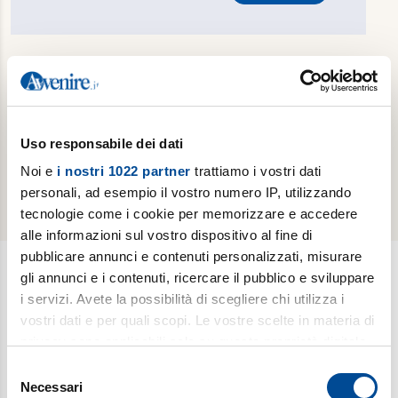
Hai dimenticato la password?
Reimposta password
Sei già un abbonato cartaceo e vuoi attivare
gratuitamente la tua edizione digitale?
Effettua il
Uso responsabile dei dati
riconoscimento del tuo abbonamento cartaceo
Noi e
i nostri 1022 partner
trattiamo i vostri dati
personali, ad esempio il vostro numero IP, utilizzando
tecnologie come i cookie per memorizzare e accedere
alle informazioni sul vostro dispositivo al fine di
pubblicare annunci e contenuti personalizzati, misurare
gli annunci e i contenuti, ricercare il pubblico e sviluppare
i servizi. Avete la possibilità di scegliere chi utilizza i
Newsletter
vostri dati e per quali scopi. Le vostre scelte in materia di
Scopri i temi più caldi, le curiosità e gli argomenti di cui si
privacy sono applicabili solo su questa proprietà digitale
dibatte (
Il meglio della settimana
). Ricevi approfondimenti su
in cui avete effettuato le vostre scelte. È possibile
Selezione
bioetica, salute, medicina e ricerca (
è vita
). Esplora storie,
modificare o revocare il proprio consenso in qualsiasi
Necessari
del