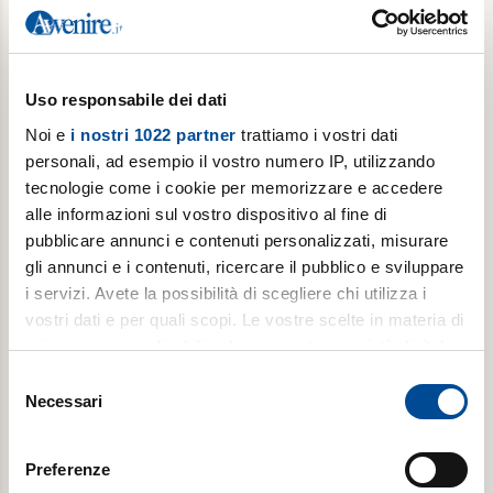
€ 78,00
Acquista
Uso responsabile dei dati
Noi e
i nostri 1022 partner
trattiamo i vostri dati
personali, ad esempio il vostro numero IP, utilizzando
tecnologie come i cookie per memorizzare e accedere
alle informazioni sul vostro dispositivo al fine di
pubblicare annunci e contenuti personalizzati, misurare
gli annunci e i contenuti, ricercare il pubblico e sviluppare
i servizi. Avete la possibilità di scegliere chi utilizza i
vostri dati e per quali scopi. Le vostre scelte in materia di
Abbonamento scuola il giovedì
privacy sono applicabili solo su questa proprietà digitale
in cui avete effettuato le vostre scelte. È possibile
Popotus con Avvenire ogni giovedì (con interruzione
Selezione
modificare o revocare il proprio consenso in qualsiasi
nella pausa estiva)
Necessari
del
momento dalla Dichiarazione sui cookie o facendo clic
consenso
€ 39,00
sull'icona di attivazione della privacy.
Preferenze
€ 66,00