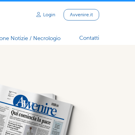
Login
Avvenire.it
Contatti
one Notizie / Necrologio