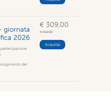
€ 309,00
+ giornata
€ 502,00
afica 2026
Acquista
+ partecipazione
6
ggiungimento del