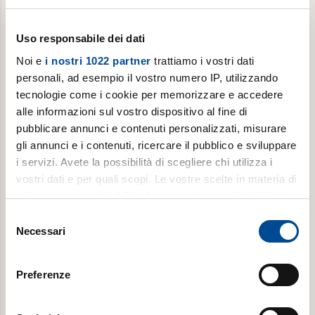
Uso responsabile dei dati
Noi e
i nostri 1022 partner
trattiamo i vostri dati
personali, ad esempio il vostro numero IP, utilizzando
tecnologie come i cookie per memorizzare e accedere
alle informazioni sul vostro dispositivo al fine di
pubblicare annunci e contenuti personalizzati, misurare
Abbonamento annuale digitale
gli annunci e i contenuti, ricercare il pubblico e sviluppare
i servizi. Avete la possibilità di scegliere chi utilizza i
Gutenberg con Avvenire ogni venerdì, per 1 anno
vostri dati e per quali scopi. Le vostre scelte in materia di
privacy sono applicabili solo su questa proprietà digitale
in cui avete effettuato le vostre scelte. È possibile
Selezione
modificare o revocare il proprio consenso in qualsiasi
€ 19,99
Necessari
del
momento dalla Dichiarazione sui cookie o facendo clic
consenso
€ 39,99
sull'icona di attivazione della privacy.
Preferenze
Acquista
Con il tuo consenso, vorremmo anche: