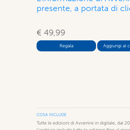
presente, a portata di cli
€ 49,99
Aggiungi al c
COSA INCLUDE
Tutte le edizioni di Avvenire in digitale, dal 
l’archivio include tutte le edizioni fino al gi