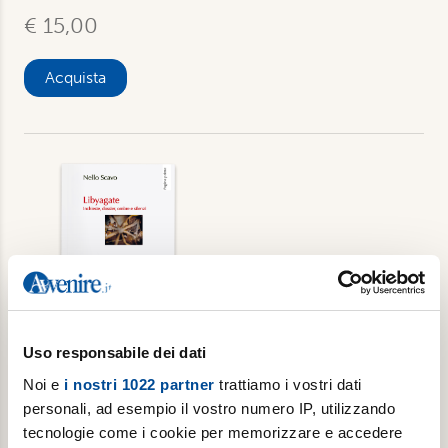
€ 15,00
Acquista
Uso responsabile dei dati
Libyagate. Inchieste, dossier, ombre e
Noi e
i nostri 1022 partner
trattiamo i vostri dati
silenzi
personali, ad esempio il vostro numero IP, utilizzando
tecnologie come i cookie per memorizzare e accedere
Di Nello Scavo