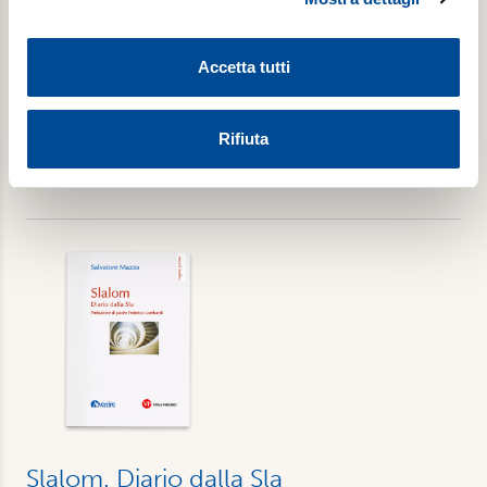
Di Maria Romana De Gasperi
e imposta le tue preferenze nella
sezione dettagli
. Puoi
modificare o ritirare il tuo consenso in qualsiasi momento
Accetta tutti
dalla Dichiarazione sui cookie.
€ 14,00
Utilizziamo i cookie per personalizzare contenuti ed
Rifiuta
annunci, per fornire funzionalità dei social media e per
Acquista
analizzare il nostro traffico. Condividiamo inoltre
informazioni sul modo in cui utilizza il nostro sito con i
nostri partner, che si occupano di analisi dei dati web,
pubblicità e social media, i quali potrebbero combinarle
con altre informazioni che ha fornito loro o che hanno
raccolto dal suo utilizzo dei loro servizi. Scegliendo
“Rifiuta” saranno installati solo i cookie tecnici necessari
per il buon funzionamento del sito, con “Personalizza”
potrà scegliere quali tipi di cookie saranno installati sul
suo dispositivo. Potrà modificare in ogni momento le sue
preferenze cliccando sull’interruttore in basso a sinistra
presente in ogni pagina del nostro sito. Per maggior
Slalom. Diario dalla Sla