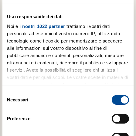
Uso responsabile dei dati
Noi e
i nostri 1022 partner
trattiamo i vostri dati
personali, ad esempio il vostro numero IP, utilizzando
tecnologie come i cookie per memorizzare e accedere
alle informazioni sul vostro dispositivo al fine di
pubblicare annunci e contenuti personalizzati, misurare
Abbonamento annuale digitale
gli annunci e i contenuti, ricercare il pubblico e sviluppare
i servizi. Avete la possibilità di scegliere chi utilizza i
Gutenberg con Avvenire ogni venerdì, per 1 anno
vostri dati e per quali scopi. Le vostre scelte in materia di
privacy sono applicabili solo su questa proprietà digitale
in cui avete effettuato le vostre scelte. È possibile
Selezione
modificare o revocare il proprio consenso in qualsiasi
€ 19,99
Necessari
del
momento dalla Dichiarazione sui cookie o facendo clic
consenso
€ 39,99
sull'icona di attivazione della privacy.
Preferenze
Acquista
Con il tuo consenso, vorremmo anche: