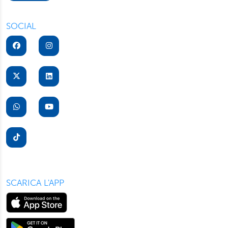
“Rifiuta” saranno installati solo i cookie tecnici necessari
per il buon funzionamento del sito, con “Personalizza”
SOCIAL
potrà scegliere quali tipi di cookie saranno installati sul
suo dispositivo. Potrà modificare in ogni momento le sue
preferenze cliccando sull’interruttore in basso a sinistra
presente in ogni pagina del nostro sito. Per maggior
informazioni sul trattamento dei suoi dati visiti la nostra
informativa privacy
e
cookie policy
.
SCARICA L'APP