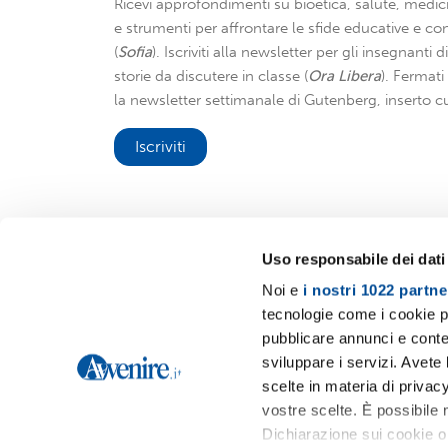
Ricevi approfondimenti su bioetica, salute, medici
e strumenti per affrontare le sfide educative e con
(
Sofia
). Iscriviti alla newsletter per gli insegnanti 
storie da discutere in classe (
Ora Libera
). Fermat
la newsletter settimanale di Gutenberg, inserto cu
Iscriviti
Uso responsabile dei dati
Noi e
i nostri 1022 partne
Avvenire.it
tecnologie come i cookie p
pubblicare annunci e conten
sviluppare i servizi. Avete l
scelte in materia di privacy
vostre scelte. È possibile
Dichiarazione sui cookie o 