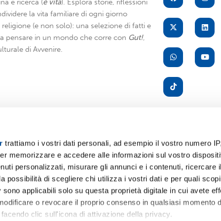
na e ricerca (
è vita
). Esplora storie, riflessioni
dividere la vita familiare di ogni giorno
di religione (e non solo): una selezione di fatti e
i a pensare in un mondo che corre con
Gut!
,
lturale di Avvenire.
r
trattiamo i vostri dati personali, ad esempio il vostro numero IP
er memorizzare e accedere alle informazioni sul vostro dispositiv
A
uti personalizzati, misurare gli annunci e i contenuti, ricercare i
a possibilità di scegliere chi utilizza i vostri dati e per quali scop
 sono applicabili solo su questa proprietà digitale in cui avete eff
 modificare o revocare il proprio consenso in qualsiasi momento d
facendo clic sull'icona di attivazione della privacy.