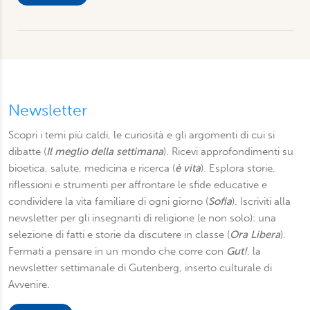
raccolto dal suo utilizzo dei loro servizi. Scegliendo
“Rifiuta” saranno installati solo i cookie tecnici necessari
per il buon funzionamento del sito, con “Personalizza”
potrà scegliere quali tipi di cookie saranno installati sul
suo dispositivo. Potrà modificare in ogni momento le sue
preferenze cliccando sull’interruttore in basso a sinistra
presente in ogni pagina del nostro sito. Per maggior
Newsletter
informazioni sul trattamento dei suoi dati visiti la nostra
Scopri i temi più caldi, le curiosità e gli argomenti di cui si
informativa privacy
e
cookie policy
.
dibatte (
Il meglio della settimana
). Ricevi approfondimenti su
bioetica, salute, medicina e ricerca (
è vita
). Esplora storie,
riflessioni e strumenti per affrontare le sfide educative e
condividere la vita familiare di ogni giorno (
Sofia
). Iscriviti alla
newsletter per gli insegnanti di religione (e non solo): una
selezione di fatti e storie da discutere in classe (
Ora Libera
).
Fermati a pensare in un mondo che corre con
Gut!
, la
newsletter settimanale di Gutenberg, inserto culturale di
Avvenire.