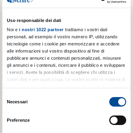
Abbonamento semestrale
Uso responsabile dei dati
6 copie/settimana, per 6 mesi
Noi e
i nostri 1022 partner
trattiamo i vostri dati
€ 109,99
personali, ad esempio il vostro numero IP, utilizzando
tecnologie come i cookie per memorizzare e accedere
alle informazioni sul vostro dispositivo al fine di
Acquista
pubblicare annunci e contenuti personalizzati, misurare
gli annunci e i contenuti, ricercare il pubblico e sviluppare
i servizi. Avete la possibilità di scegliere chi utilizza i
vostri dati e per quali scopi. Le vostre scelte in materia di
privacy sono applicabili solo su questa proprietà digitale
in cui avete effettuato le vostre scelte. È possibile
Selezione
modificare o revocare il proprio consenso in qualsiasi
Necessari
del
momento dalla Dichiarazione sui cookie o facendo clic
consenso
sull'icona di attivazione della privacy.
Abbonamento mensile
Preferenze
Con il tuo consenso, vorremmo anche:
6 copie/settimana, per 1 mese