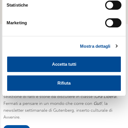
raccogliere informazioni sulla tua posizione
Statistiche
geografica, con un'approssimazione di qualche
metro,
Marketing
Identificare il tuo dispositivo, scansionandolo
attivamente alla ricerca di caratteristiche specifiche
(impronte digitali).
Newsletter
Mostra dettagli
Approfondisci come vengono elaborati i tuoi dati personali
e imposta le tue preferenze nella
sezione dettagli
. Puoi
Scopri i temi più caldi, le curiosità e gli argomenti di cui si
modificare o ritirare il tuo consenso in qualsiasi momento
dibatte (
Il meglio della settimana
). Ricevi approfondimenti su
Accetta tutti
dalla Dichiarazione sui cookie.
bioetica, salute, medicina e ricerca (
è vita
). Esplora storie,
riflessioni e strumenti per affrontare le sfide educative e
Utilizziamo i cookie per personalizzare contenuti ed
condividere la vita familiare di ogni giorno (
Sofia
). Iscriviti alla
Rifiuta
annunci, per fornire funzionalità dei social media e per
newsletter per gli insegnanti di religione (e non solo): una
analizzare il nostro traffico. Condividiamo inoltre
selezione di fatti e storie da discutere in classe (
Ora Libera
).
informazioni sul modo in cui utilizza il nostro sito con i
Fermati a pensare in un mondo che corre con
Gut!
, la
nostri partner, che si occupano di analisi dei dati web,
newsletter settimanale di Gutenberg, inserto culturale di
pubblicità e social media, i quali potrebbero combinarle
Avvenire.
con altre informazioni che ha fornito loro o che hanno