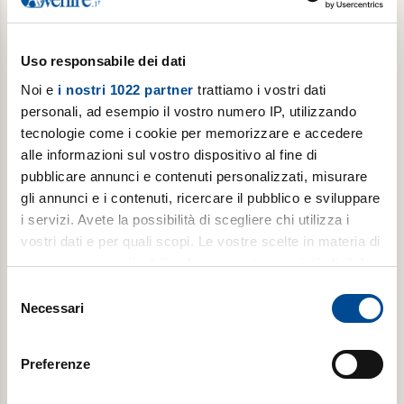
Acquista
Uso responsabile dei dati
Noi e
i nostri 1022 partner
trattiamo i vostri dati
personali, ad esempio il vostro numero IP, utilizzando
tecnologie come i cookie per memorizzare e accedere
alle informazioni sul vostro dispositivo al fine di
pubblicare annunci e contenuti personalizzati, misurare
gli annunci e i contenuti, ricercare il pubblico e sviluppare
i servizi. Avete la possibilità di scegliere chi utilizza i
Abbonamento scuola il giovedì
vostri dati e per quali scopi. Le vostre scelte in materia di
privacy sono applicabili solo su questa proprietà digitale
Popotus con Avvenire ogni giovedì (con interruzione
in cui avete effettuato le vostre scelte. È possibile
nella pausa estiva)
Selezione
modificare o revocare il proprio consenso in qualsiasi
Necessari
del
€ 39,00
momento dalla Dichiarazione sui cookie o facendo clic
consenso
€ 66,00
sull'icona di attivazione della privacy.
Preferenze
Acquista
Con il tuo consenso, vorremmo anche: