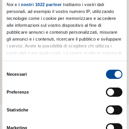
Noi e
i nostri 1022 partner
trattiamo i vostri dati
personali, ad esempio il vostro numero IP, utilizzando
tecnologie come i cookie per memorizzare e accedere
ABBONAMENTI -
ABBONAMENTI -
alle informazioni sul vostro dispositivo al fine di
LUOGHI
LUOGHI
DELL'INFINITO
DELL'INFINITO
pubblicare annunci e contenuti personalizzati, misurare
gli annunci e i contenuti, ricercare il pubblico e sviluppare
Abbonamento
Abbonamento
i servizi. Avete la possibilità di scegliere chi utilizza i
annuale
annuale
vostri dati e per quali scopi. Le vostre scelte in materia di
digitale
cartaceo
privacy sono applicabili solo su questa proprietà digitale
in cui avete effettuato le vostre scelte. È possibile
Selezione
scopri di
scopri di
modificare o revocare il proprio consenso in qualsiasi
Necessari
del
più
più
momento dalla Dichiarazione sui cookie o facendo clic
consenso
sull'icona di attivazione della privacy.
Preferenze
Con il tuo consenso, vorremmo anche:
raccogliere informazioni sulla tua posizione
Statistiche
geografica, con un'approssimazione di qualche
metro,
Newsletter
Marketing