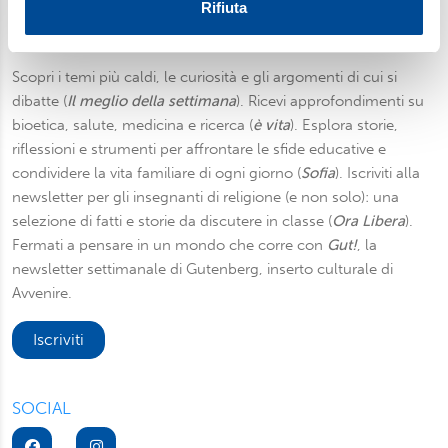
Utilizziamo i cookie per personalizzare contenuti ed
Rifiuta
annunci, per fornire funzionalità dei social media e per
Newsletter
analizzare il nostro traffico. Condividiamo inoltre
informazioni sul modo in cui utilizza il nostro sito con i
Scopri i temi più caldi, le curiosità e gli argomenti di cui si
nostri partner, che si occupano di analisi dei dati web,
dibatte (
Il meglio della settimana
). Ricevi approfondimenti su
pubblicità e social media, i quali potrebbero combinarle
bioetica, salute, medicina e ricerca (
è vita
). Esplora storie,
con altre informazioni che ha fornito loro o che hanno
riflessioni e strumenti per affrontare le sfide educative e
raccolto dal suo utilizzo dei loro servizi. Scegliendo
condividere la vita familiare di ogni giorno (
Sofia
). Iscriviti alla
“Rifiuta” saranno installati solo i cookie tecnici necessari
newsletter per gli insegnanti di religione (e non solo): una
per il buon funzionamento del sito, con “Personalizza”
selezione di fatti e storie da discutere in classe (
Ora Libera
).
potrà scegliere quali tipi di cookie saranno installati sul
Fermati a pensare in un mondo che corre con
Gut!
, la
suo dispositivo. Potrà modificare in ogni momento le sue
newsletter settimanale di Gutenberg, inserto culturale di
preferenze cliccando sull’interruttore in basso a sinistra
Avvenire.
presente in ogni pagina del nostro sito. Per maggior
informazioni sul trattamento dei suoi dati visiti la nostra
Iscriviti
informativa privacy
e
cookie policy
.
SOCIAL