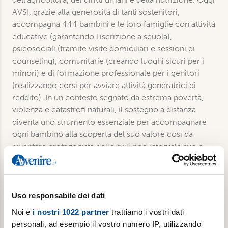
AVSI, grazie alla generosità di tanti sostenitori,
accompagna 444 bambini e le loro famiglie con attività
educative (garantendo l’iscrizione a scuola),
psicosociali (tramite visite domiciliari e sessioni di
counseling), comunitarie (creando luoghi sicuri per i
minori) e di formazione professionale per i genitori
(realizzando corsi per avviare attività generatrici di
reddito). In un contesto segnato da estrema povertà,
violenza e catastrofi naturali, il sostegno a distanza
diventa uno strumento essenziale per accompagnare
ogni bambino alla scoperta del suo valore così da
diventare protagonista dello sviluppo integrale suo e
della sua comunità.
Uso responsabile dei dati
€ 15,00
Noi e
i nostri 1022 partner
trattiamo i vostri dati
Aggiungi al carrello
personali, ad esempio il vostro numero IP, utilizzando