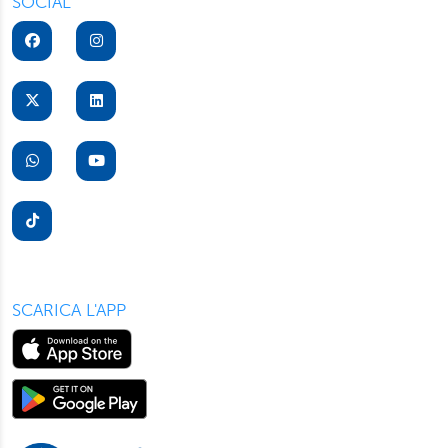
SOCIAL
per il buon funzionamento del sito, con “Personalizza”
potrà scegliere quali tipi di cookie saranno installati sul
suo dispositivo. Potrà modificare in ogni momento le sue
preferenze cliccando sull’interruttore in basso a sinistra
presente in ogni pagina del nostro sito. Per maggior
informazioni sul trattamento dei suoi dati visiti la nostra
informativa privacy
e
cookie policy
.
SCARICA L'APP