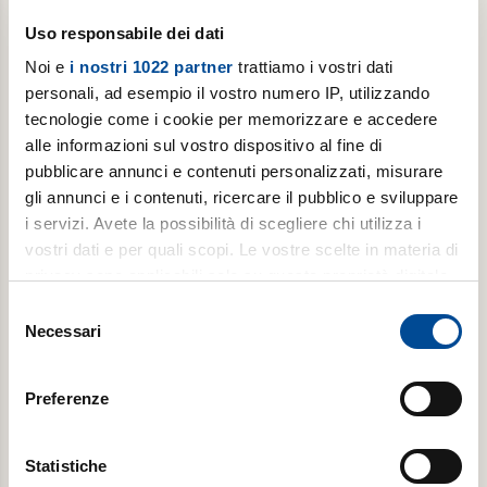
Uso responsabile dei dati
Noi e
i nostri 1022 partner
trattiamo i vostri dati
Flag Privacy
personali, ad esempio il vostro numero IP, utilizzando
Accetto le condizioni ed i termini di utilizzo dei
tecnologie come i cookie per memorizzare e accedere
servizi.
alle informazioni sul vostro dispositivo al fine di
Informativa privacy completa al link *
pubblicare annunci e contenuti personalizzati, misurare
(
https://www.avvenire.it/info/privacy
).
gli annunci e i contenuti, ricercare il pubblico e sviluppare
Per la Finalità e) “desidero ricevere comunicazioni
i servizi. Avete la possibilità di scegliere chi utilizza i
promozionali e pubblicitarie”, acconsento al
vostri dati e per quali scopi. Le vostre scelte in materia di
trattamento
privacy sono applicabili solo su questa proprietà digitale
in cui avete effettuato le vostre scelte. È possibile
Selezione
modificare o revocare il proprio consenso in qualsiasi
Necessari
del
momento dalla Dichiarazione sui cookie o facendo clic
consenso
sull'icona di attivazione della privacy.
Preferenze
abbina
Con il tuo consenso, vorremmo anche:
raccogliere informazioni sulla tua posizione
Statistiche