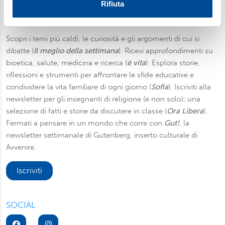
Utilizziamo i cookie per personalizzare contenuti ed
Rifiuta
annunci, per fornire funzionalità dei social media e per
Newsletter
analizzare il nostro traffico. Condividiamo inoltre
informazioni sul modo in cui utilizza il nostro sito con i
Scopri i temi più caldi, le curiosità e gli argomenti di cui si
nostri partner, che si occupano di analisi dei dati web,
dibatte (
Il meglio della settimana
). Ricevi approfondimenti su
pubblicità e social media, i quali potrebbero combinarle
bioetica, salute, medicina e ricerca (
è vita
). Esplora storie,
con altre informazioni che ha fornito loro o che hanno
riflessioni e strumenti per affrontare le sfide educative e
raccolto dal suo utilizzo dei loro servizi. Scegliendo
condividere la vita familiare di ogni giorno (
Sofia
). Iscriviti alla
“Rifiuta” saranno installati solo i cookie tecnici necessari
newsletter per gli insegnanti di religione (e non solo): una
per il buon funzionamento del sito, con “Personalizza”
selezione di fatti e storie da discutere in classe (
Ora Libera
).
potrà scegliere quali tipi di cookie saranno installati sul
Fermati a pensare in un mondo che corre con
Gut!
, la
suo dispositivo. Potrà modificare in ogni momento le sue
newsletter settimanale di Gutenberg, inserto culturale di
preferenze cliccando sull’interruttore in basso a sinistra
Avvenire.
presente in ogni pagina del nostro sito. Per maggior
informazioni sul trattamento dei suoi dati visiti la nostra
Iscriviti
informativa privacy
e
cookie policy
.
SOCIAL