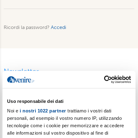
Ricordi la password?
Accedi
Newsletter
Scopri i temi più caldi, le curiosità e gli argomenti di cui si
dibatte (
Il meglio della settimana
). Ricevi approfondimenti su
bioetica, salute, medicina e ricerca (
è vita
). Esplora storie,
Uso responsabile dei dati
riflessioni e strumenti per affrontare le sfide educative e
Noi e
i nostri 1022 partner
trattiamo i vostri dati
condividere la vita familiare di ogni giorno (
Sofia
). Iscriviti alla
personali, ad esempio il vostro numero IP, utilizzando
newsletter per gli insegnanti di religione (e non solo): una
tecnologie come i cookie per memorizzare e accedere
selezione di fatti e storie da discutere in classe (
Ora Libera
).
alle informazioni sul vostro dispositivo al fine di
Fermati a pensare in un mondo che corre con
Gut!
, la