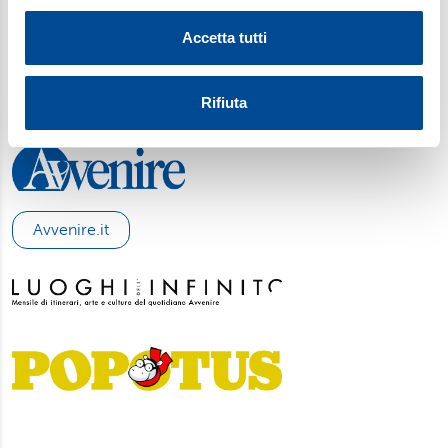
SCARICA L'APP
modificare o ritirare il tuo consenso in qualsiasi momento
Accetta tutti
dalla Dichiarazione sui cookie.
Utilizziamo i cookie per personalizzare contenuti ed
Rifiuta
annunci, per fornire funzionalità dei social media e per
analizzare il nostro traffico. Condividiamo inoltre
informazioni sul modo in cui utilizza il nostro sito con i
nostri partner, che si occupano di analisi dei dati web,
pubblicità e social media, i quali potrebbero combinarle
Avvenire.it
con altre informazioni che ha fornito loro o che hanno
raccolto dal suo utilizzo dei loro servizi. Scegliendo
“Rifiuta” saranno installati solo i cookie tecnici necessari
per il buon funzionamento del sito, con “Personalizza”
potrà scegliere quali tipi di cookie saranno installati sul
suo dispositivo. Potrà modificare in ogni momento le sue
preferenze cliccando sull’interruttore in basso a sinistra
presente in ogni pagina del nostro sito. Per maggior
informazioni sul trattamento dei suoi dati visiti la nostra