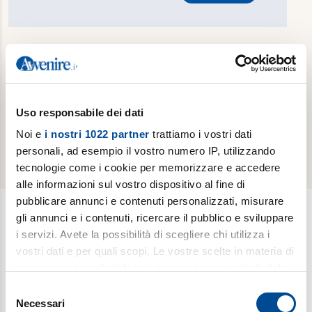
Hai dimenticato la password?
Reimposta password
Sei già un abbonato cartaceo e vuoi attivare
gratuitamente la tua edizione digitale?
Effettua il
Uso responsabile dei dati
riconoscimento del tuo abbonamento cartaceo
Noi e
i nostri 1022 partner
trattiamo i vostri dati
personali, ad esempio il vostro numero IP, utilizzando
tecnologie come i cookie per memorizzare e accedere
alle informazioni sul vostro dispositivo al fine di
pubblicare annunci e contenuti personalizzati, misurare
gli annunci e i contenuti, ricercare il pubblico e sviluppare
i servizi. Avete la possibilità di scegliere chi utilizza i
Newsletter
vostri dati e per quali scopi. Le vostre scelte in materia di
Scopri i temi più caldi, le curiosità e gli argomenti di cui si
privacy sono applicabili solo su questa proprietà digitale
dibatte (
Il meglio della settimana
). Ricevi approfondimenti su
in cui avete effettuato le vostre scelte. È possibile
Selezione
bioetica, salute, medicina e ricerca (
è vita
). Esplora storie,
modificare o revocare il proprio consenso in qualsiasi
Necessari
del