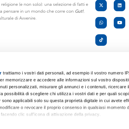
di religione (e non solo): una selezione di fatti e
i a pensare in un mondo che corre con
Gut!
,
lturale di Avvenire.
r
trattiamo i vostri dati personali, ad esempio il vostro numero IP
er memorizzare e accedere alle informazioni sul vostro dispositiv
A
uti personalizzati, misurare gli annunci e i contenuti, ricercare i
a possibilità di scegliere chi utilizza i vostri dati e per quali scop
 sono applicabili solo su questa proprietà digitale in cui avete eff
 modificare o revocare il proprio consenso in qualsiasi momento d
facendo clic sull'icona di attivazione della privacy.
remmo anche: