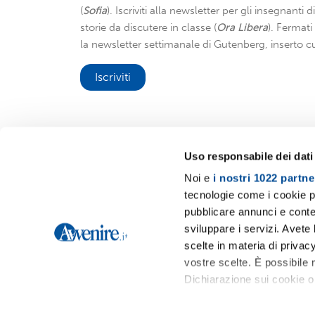
(
Sofia
). Iscriviti alla newsletter per gli insegnanti 
storie da discutere in classe (
Ora Libera
). Fermat
la newsletter settimanale di Gutenberg, inserto cu
Iscriviti
Uso responsabile dei dati
Noi e
i nostri 1022 partne
Avvenire.it
tecnologie come i cookie p
pubblicare annunci e conten
sviluppare i servizi. Avete l
scelte in materia di privacy
vostre scelte. È possibile
Dichiarazione sui cookie o 
Con il tuo consenso, vor