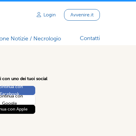
Login
Avvenire.it
Contatti
one Notizie / Necrologio
i con uno dei tuoi social
ontinua con
Facebook
ontinua con
Google
nua con Apple